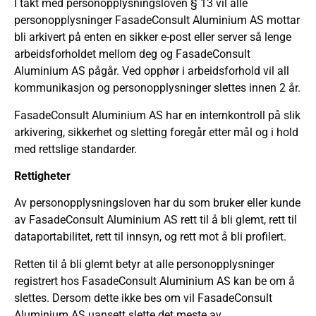
I takt med personopplysningsloven § 13 vil alle
personopplysninger FasadeConsult Aluminium AS mottar
bli arkivert på enten en sikker e-post eller server så lenge
arbeidsforholdet mellom deg og FasadeConsult
Aluminium AS pågår. Ved opphør i arbeidsforhold vil all
kommunikasjon og personopplysninger slettes innen 2 år.
FasadeConsult Aluminium AS har en internkontroll på slik
arkivering, sikkerhet og sletting foregår etter mål og i hold
med rettslige standarder.
Rettigheter
Av personopplysningsloven har du som bruker eller kunde
av FasadeConsult Aluminium AS rett til å bli glemt, rett til
dataportabilitet, rett til innsyn, og rett mot å bli profilert.
Retten til å bli glemt betyr at alle personopplysninger
registrert hos FasadeConsult Aluminium AS kan be om å
slettes. Dersom dette ikke bes om vil FasadeConsult
Aluminium AS uansett slette det meste av